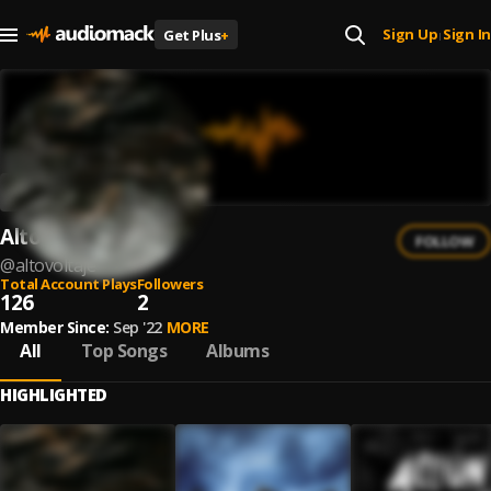
Sign Up
Sign In
Get Plus
+
|
Alto Voltaje
FOLLOW
@
altovoltaje
Total Account Plays
Followers
126
2
Member Since:
Sep '22
MORE
All
Top Songs
Albums
HIGHLIGHTED