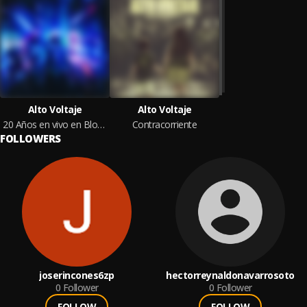
Alto Voltaje
Alto Voltaje
20 Años en vivo en Blondie
Contracorriente
FOLLOWERS
joserincones6zp
hectorreynaldonavarrosoto
0
Follower
0
Follower
FOLLOW
FOLLOW