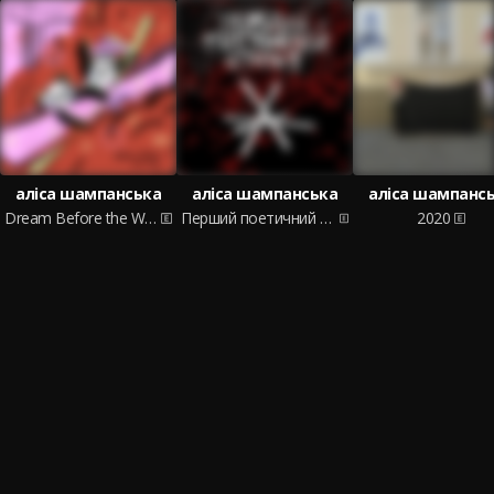
аліса шампанська
аліса шампанська
аліса шампанс
Dream Before the War
Перший поетичний фронт
2020