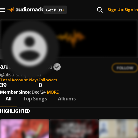
Sign Up
Sign In
Get Plus
+
|
аліса шампанська
FOLLOW
@
alisa-sampanska
Total Account Plays
Followers
39
0
Member Since:
Dec '24
MORE
All
Top Songs
Albums
HIGHLIGHTED