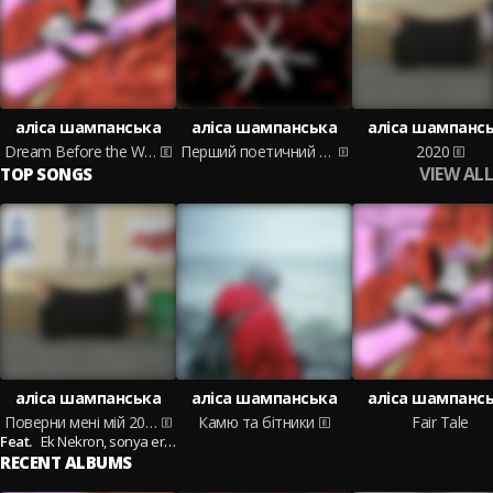
аліса шампанська
аліса шампанська
аліса шампанс
Dream Before the War
Перший поетичний фронт
2020
VIEW ALL
TOP SONGS
аліса шампанська
аліса шампанська
аліса шампанс
Поверни мені мій 2020-й
Камю та бітники
Fair Tale
Feat.
Ek Nekron,
sonya ericson
RECENT ALBUMS