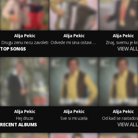
Alija Pekic
Alija Pekic
Alija Pekic
Drugu zenu necu zavoleti
Odvede mi sina ostavi me sama
Znaj, svemu je kr
VIEW ALL
TOP SONGS
Alija Pekic
Alija Pekic
Alija Pekic
Hej druze
Sve si mi uzela
Od kad se rastad
VIEW ALL
RECENT ALBUMS