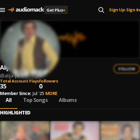
Sign Up
Sign In
Get Plus
+
|
Alija Pekic
FOLLOW
@
alija-pekic
Total Account Plays
Followers
35
0
Member Since:
Jul '25
MORE
All
Top Songs
Albums
HIGHLIGHTED