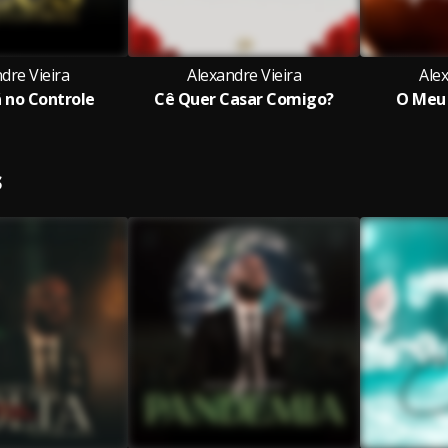
dre Vieira
Alexandre Vieira
Alex
á no Controle
Cê Quer Casar Comigo?
O Meu 
S