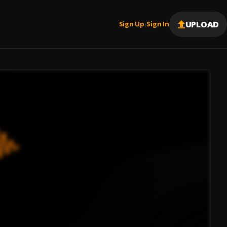
UPLOAD
Sign Up
Sign In
|