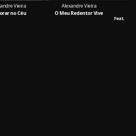
andre Vieira
Alexandre Vieira
A
Morar no Céu
O Meu Redentor Vive
O
Feat.
Guil