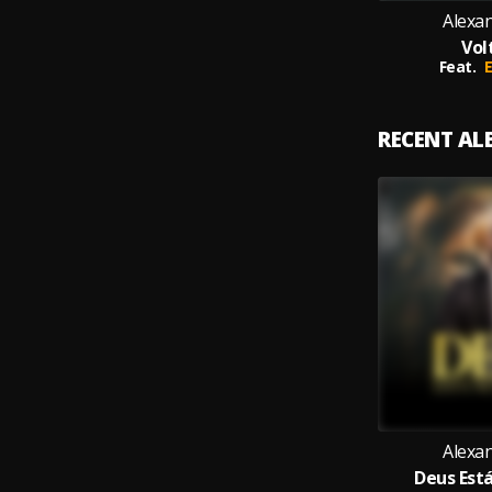
Alexan
Vol
Feat.
RECENT A
Alexan
Deus Est