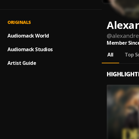
Alexan
ORIGINALS
@
alexandre-
Audiomack World
Member Since
Audiomack Studios
All
Top S
Artist Guide
HIGHLIGHT