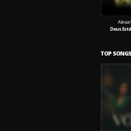
Alexan
Deus Est
TOP SONG