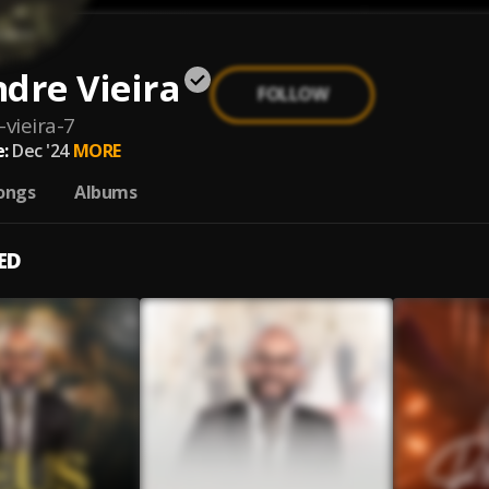
dre Vieira
FOLLOW
vieira-7
:
Dec '24
MORE
ongs
Albums
ED