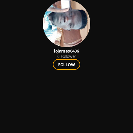
lojames8436
0
Follower
FOLLOW