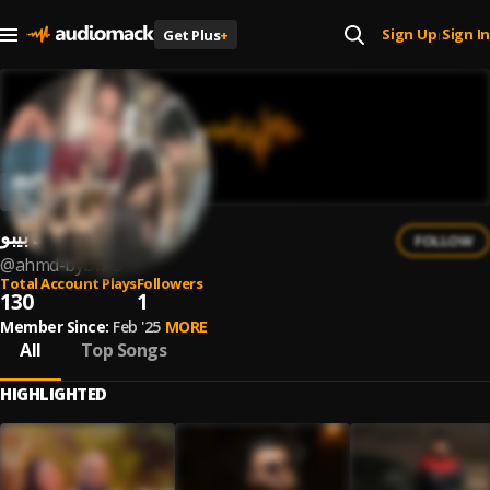
Sign Up
Sign In
Get Plus
+
|
احمد بيبو
FOLLOW
@
ahmd-bybw-3
Total Account Plays
Followers
130
1
Member Since:
Feb '25
MORE
All
Top Songs
HIGHLIGHTED