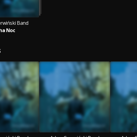
rwiński Band
ha Noc
S