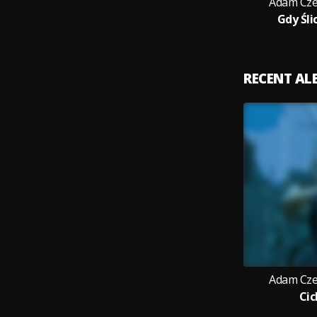
Adam Cze
Gdy Śli
RECENT A
Adam Cze
Cic