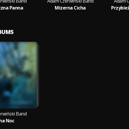
rwiński Band
Adam Czerwiński Band
Adam C
czna Panna
Mizerna Cicha
Przybie
LBUMS
rwiński Band
ha Noc