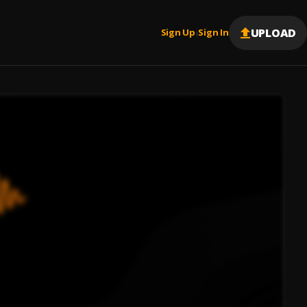
UPLOAD
Sign Up
Sign In
|