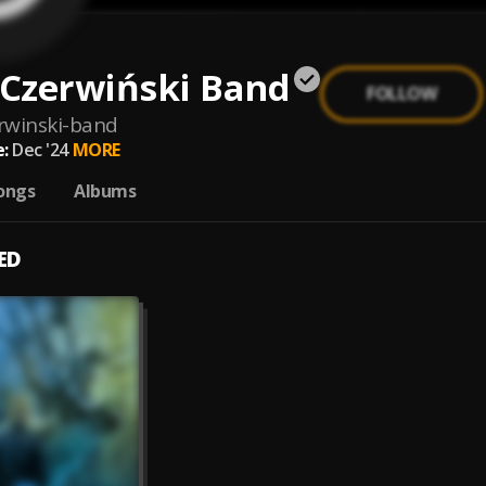
Czerwiński Band
FOLLOW
rwinski-band
:
Dec '24
MORE
ongs
Albums
ED