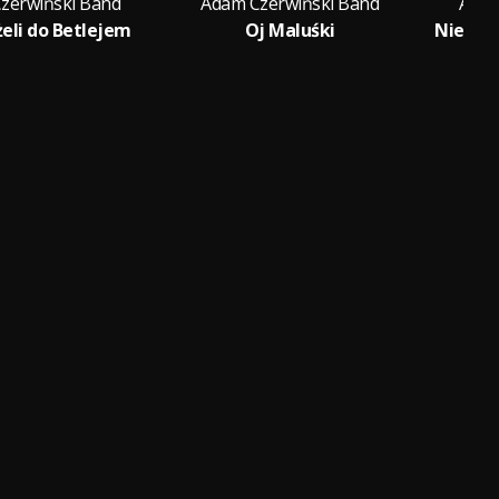
zerwiński Band
Adam Czerwiński Band
Adam
żeli do Betlejem
Oj Maluśki
Nie Był
Fea