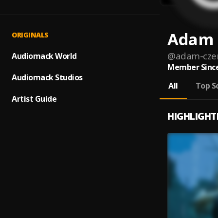
Adam 
ORIGINALS
@
adam-cze
Audiomack World
Member Since
Audiomack Studios
All
Top S
Artist Guide
HIGHLIGHT