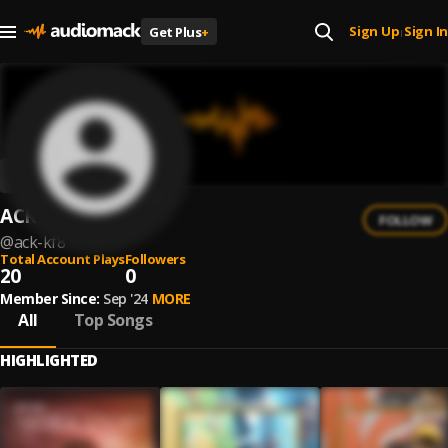
Sign Up
Sign In
Get Plus
+
|
ACK KF8
FOLLOW
@
ack-kf8
Total Account Plays
Followers
20
0
Member Since:
Sep '24
MORE
All
Top Songs
HIGHLIGHTED