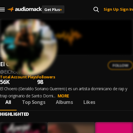
Sign Up
Sign In
Get Plus
+
|
El Choero
FOLLOW
@
ElChoero
Total Account Plays
Followers
56K
98
El Choero (Geraldo Soriano Guerrero) es un artista dominicano de rap y
trap originario de Santo Domi...
MORE
All
Top Songs
Albums
Likes
HIGHLIGHTED