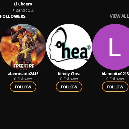
El Choero
+ Bandido
VIEW ALL
FOLLOWERS
alanrosario2416
Kendy Chea
blanquito0213
0
Follower
0
Follower
0
Follower
FOLLOW
FOLLOW
FOLLOW