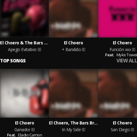
El Choero & The Bars Brothers
El Choero
El Choero
Apego Evitativo
+ Bandido
Función xxx
Feat.
Myke Towe
VIEW ALL
TOP SONGS
El Choero
El Choero, The Bars Brothers
El Choero
Ganador
In My Side
San Diego
Feat.
Eladio Carrion