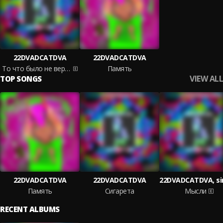
22DVADCATDVA
22DVADCATDVA
То что было не вернуть
Память
VIEW ALL
TOP SONGS
22DVADCATDVA
22DVADCATDVA
Память
Сигарета
Мысли
RECENT ALBUMS