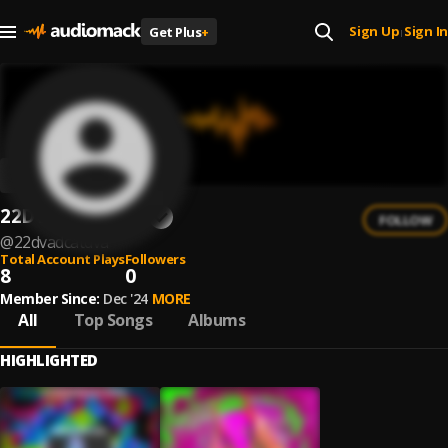
Sign Up
Sign In
Get Plus
+
|
22DVADCATDVA
FOLLOW
@
22dvadcatdva
Total Account Plays
Followers
8
0
Member Since:
Dec '24
MORE
All
Top Songs
Albums
HIGHLIGHTED