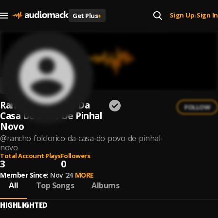
Sign Up
Sign In
Get Plus
+
|
Rancho Folclórico Da
FOLLOW
Casa Do Povo De Pinhal
Novo
@
rancho-folclorico-da-casa-do-povo-de-pinhal-
novo
Total Account Plays
Followers
3
0
Member Since:
Nov '24
MORE
All
Top Songs
Albums
HIGHLIGHTED