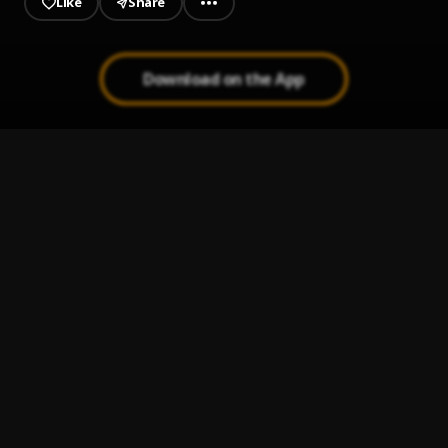
Like
Share
Download on the App
eres mía (slowed)
1
.
romeo santos
Donde Están Esos Amigos
2
.
El Chaval De La Bachata
Propuesta Indecente
3
.
Romeo santos
De Marbella a Cancún
4
.
Pau Hernandez
Donde Estará
5
.
Luis vargas y Anthony santos exitos