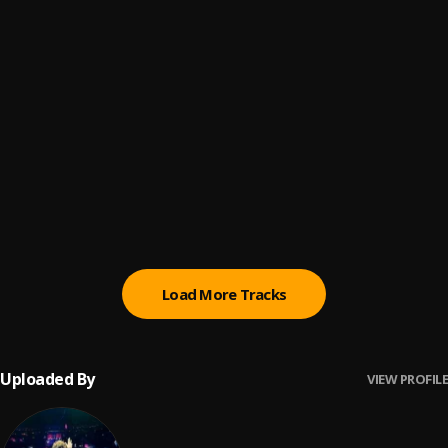
Bachata Tiempo
6
.
Fin del Juego
7
.
Pau Hernandez
YOSKAR_SARANTE_NO_TENGO_SUERTE_EN_EL_AMOR
8
.
Yoskar Sarante
Hoja En Blanco
9
.
Monchy & Alexandra
Load More Tracks
Uploaded By
VIEW PROFILE