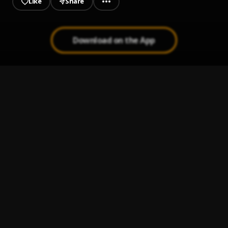
Like
Share
Download on the App
Sácame de aquí
1
.
Bunbury
Si te vas...
2
.
Extremoduro
El equilibrio es imposible
3
.
Los Piratas
Fin del Juego
4
.
Pau Hernandez
Peleando X Amor
5
.