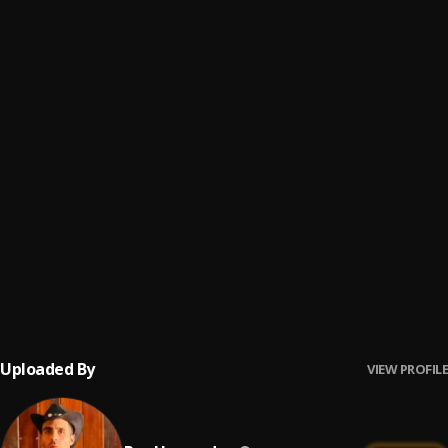
No hay nada como tú (Soberbia)
6
.
Esclarecidos
Te Espero (En Directo)
7
.
Antonio Vega
Dulce aroma (2020 Remaster)
8
.
Duncan Dhu
No Me Va La Traición
9
.
Pau Hernandez
Ay Borrachita Linda
10
.
Pau Hernandez
Uploaded By
VIEW PROFILE