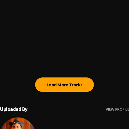
Melodía De Amor
6
.
Carlos y Alejandra
Ay Mi Rancherita Bachata
7
.
Ay Linda Mujer
8
.
Pau Hernandez
Bachata Tiempo
9
.
Load More Tracks
Uploaded By
VIEW PROFILE