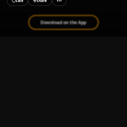
Like
Share
Download on the App
Bachata Chata
1
.
Mi Perdición (Bachata)
2
.
Bachata Feeling
3
.
Pau Hernandez
Mi Hermana Y Yo
4
.
Luis Miguel Del Amargue
Cuanto Duele
5
.
Carlos y Alejandra