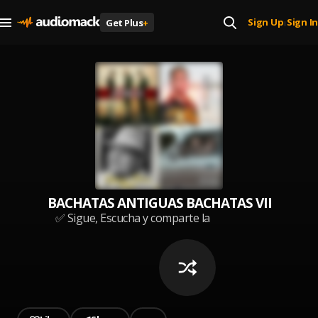
Sign Up
Sign In
Get Plus
+
|
BACHATAS ANTIGUAS BACHATAS VIEJAS LA
✅ Sigue, Escucha y comparte la
playlist en tus redes sociales 📱 o
tu Canción Favorita 😍🎶 Saludos
y Bendiciones ✌️🤠