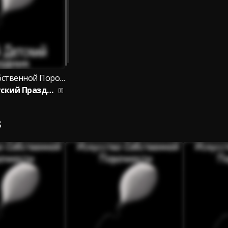
Искусство Собственной Порочности
Тёмный Детский Праздник
S