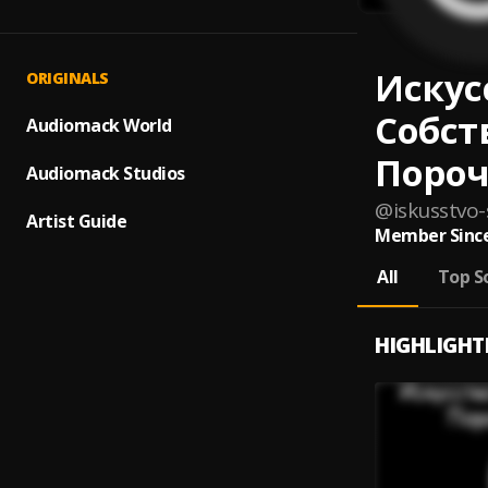
Искус
ORIGINALS
Собст
Audiomack World
Пороч
Audiomack Studios
@
iskusstvo
Artist Guide
Member Since
All
Top S
HIGHLIGHT