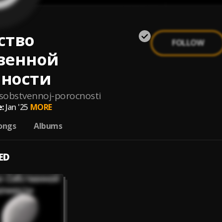
ство
FOLLOW
венной
ности
-sobstvennoj-porocnosti
:
Jan '25
MORE
ongs
Albums
ED