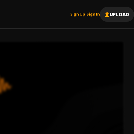
UPLOAD
Sign Up
Sign In
|