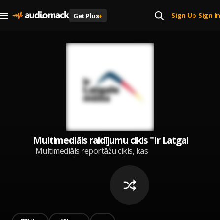
Sign Up
Sign In
Get Plus
+
|
Multimediāls raidījumu cikls "Ir Latgale mūsu
Multimediāls reportāžu cikls, kas
atspoguļo Latgales reģiona
vērtības, aktualitātes, kultūras,
sociālo un ekonomisko vidi.