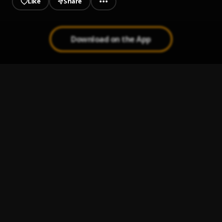
Like
Share
Download on the App
Otrā sezona 35.raid.
1
.
"Ir Latgale mūsu"
Otrā sezona 34.raid.
2
.
"Ir Latgale mūsu"
Otrā sezona 33.raid.
3
.
"Ir Latgale mūsu"
Otrā sezona 32.raid.
4
.
"Ir Latgale mūsu"
Otrā sezona 31.raid.
5
.
"Ir Latgale mūsu"