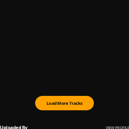
Otrā sezona 30.raid.
6
.
"Ir Latgale mūsu"
Otra sezona 29.raid.
7
.
"Ir Latgale mūsu"
Otrā sezona 28.raid.
8
.
"Ir Latgale mūsu"
Otrā sezona 27.raid.
9
.
"Ir Latgale mūsu"
Otrā sezona 26.raid.
10
.
"Ir Latgale mūsu"
Load More Tracks
Uploaded By
VIEW PROFILE