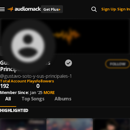
Sign Up
Sign In
Get Plus
+
|
Gustavo Soto Y Sus
FOLLOW
Principales
@
gustavo-soto-y-sus-principales-1
Total Account Plays
Followers
192
0
Member Since:
Jan '25
MORE
All
Top Songs
Albums
HIGHLIGHTED